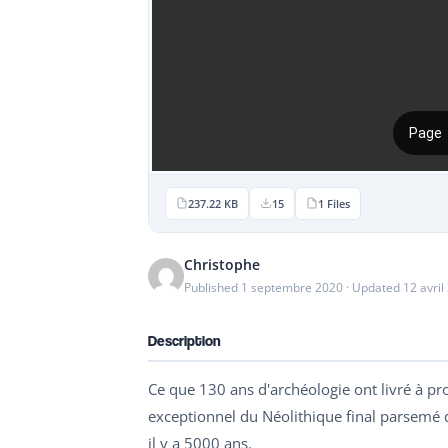
237.22 KB
15
1 Files
Christophe
Published 1 septembre 2020 · Updated 12 avril
Description
Ce que 130 ans d'archéologie ont livré à p
exceptionnel du Néolithique final parsemé de
il y a 5000 ans.