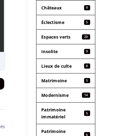
Châteaux
9
Éclectisme
5
Espaces verts
20
Insolite
9
Lieux de culte
8
Matrimoine
5
Modernisme
14
Patrimoine
5
immatériel
tés
Patrimoine
6