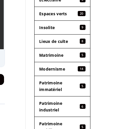
Espaces verts
20
Insolite
9
Lieux de culte
8
Matrimoine
5
Modernisme
14
Patrimoine
5
immatériel
Patrimoine
6
industriel
Patrimoine
5