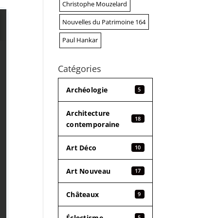
Christophe Mouzelard
Nouvelles du Patrimoine 164
Paul Hankar
Catégories
Archéologie
5
Architecture
18
contemporaine
Art Déco
10
Art Nouveau
17
Châteaux
9
Éclectisme
5