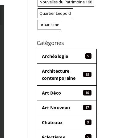
Nouvelles du Patrimoine 166
Quartier Léopold
urbanisme
Catégories
Archéologie
5
Architecture
18
contemporaine
Art Déco
10
Art Nouveau
17
Châteaux
9
Éclectisme
5