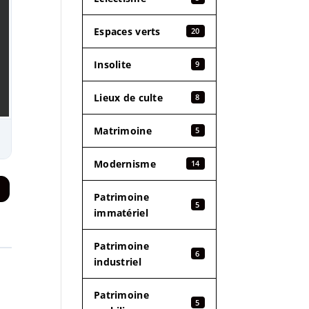
Espaces verts
20
Insolite
9
Lieux de culte
8
Matrimoine
5
Modernisme
14
Patrimoine
5
immatériel
Patrimoine
6
industriel
Patrimoine
5