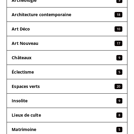
Archéologie
5
Architecture contemporaine
18
Art Déco
10
Art Nouveau
17
Châteaux
9
Éclectisme
5
Espaces verts
20
Insolite
9
Lieux de culte
8
Matrimoine
5