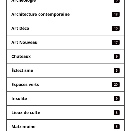
Archéologie
5
Architecture contemporaine
18
Art Déco
10
Art Nouveau
17
Châteaux
9
Éclectisme
5
Espaces verts
20
Insolite
9
Lieux de culte
8
Matrimoine
5