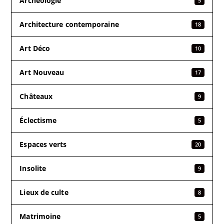
Archéologie
5
Architecture contemporaine
18
Art Déco
10
Art Nouveau
17
Châteaux
9
Éclectisme
5
Espaces verts
20
Insolite
9
Lieux de culte
8
Matrimoine
5