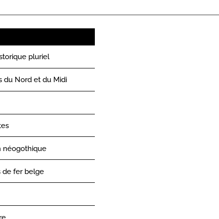
torique pluriel
s du Nord et du Midi
tes
on néogothique
s de fer belge
re