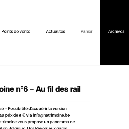
Points de vente
Actualités
Panier
Archives
ine n°6 – Au fil des rail
 – Possibilité d’acquérir la version
au prix de 5 € via info@natrimoine.be
 Natrimoine vous propose un panorama de
rail en Belgique. Des Ravels aux gares