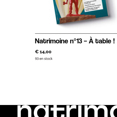
Natrimoine n°13 – À table !
€
14,00
93 en stock