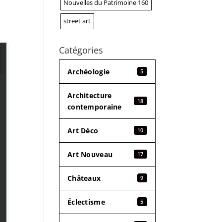
Nouvelles du Patrimoine 160
street art
Catégories
Archéologie
5
Architecture
18
contemporaine
Art Déco
10
Art Nouveau
17
Châteaux
9
Éclectisme
5