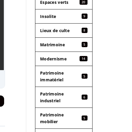
Espaces verts
20
Insolite
9
Lieux de culte
8
Matrimoine
5
Modernisme
14
Patrimoine
5
immatériel
Patrimoine
6
industriel
Patrimoine
5
mobilier