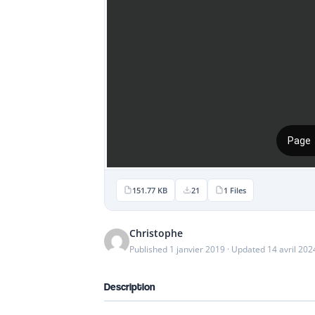
151.77 KB
21
1 Files
Christophe
Published 1 janvier 2019 · Updated 14 avril 202
Description