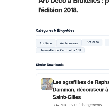
Art Déco à Bruxelles : 
l'édition 2018.
Catégories & Étiquettes
,
Art Déco
Art Déco
Art Nouveau
Nouvelles du Patrimoine 158
Similar Downloads
Les sgraffites de Raph
Damman, décorateur à
Saint-Gilles
3.47 MB
115 Téléchargements