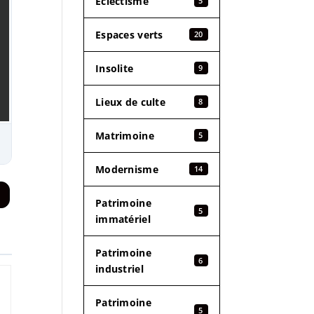
Éclectisme
5
Espaces verts
20
Insolite
9
Lieux de culte
8
Matrimoine
5
Modernisme
14
Patrimoine
5
immatériel
Patrimoine
6
industriel
Patrimoine
5