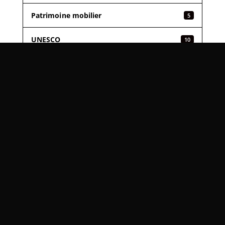
Patrimoine mobilier
5
UNESCO
10
Explorez notre revue tous les quatre
mois : informez-vous, vibrez et
ressentez l’émotion à travers des
articles passionnants rédigés par une
équipe de journalistes et de