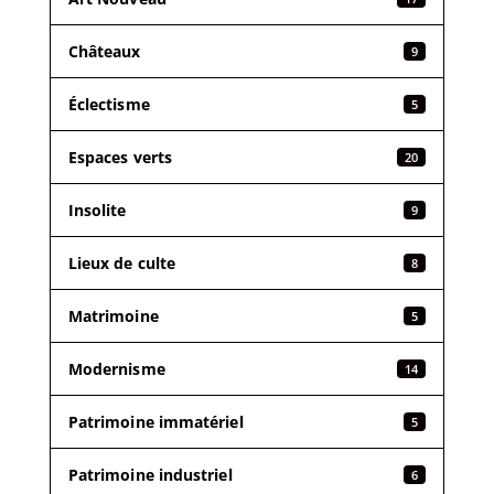
Châteaux
9
Éclectisme
5
Espaces verts
20
Insolite
9
Lieux de culte
8
Matrimoine
5
Modernisme
14
Patrimoine immatériel
5
Patrimoine industriel
6