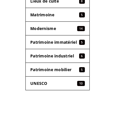
Lieux de culte
8
Matrimoine
5
Modernisme
14
Patrimoine immatériel
5
Patrimoine industriel
6
Patrimoine mobilier
5
UNESCO
10