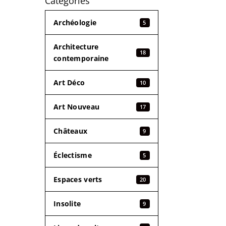
Catégories
Archéologie
5
Architecture
18
contemporaine
Art Déco
10
Art Nouveau
17
Châteaux
9
Éclectisme
5
Espaces verts
20
Insolite
9