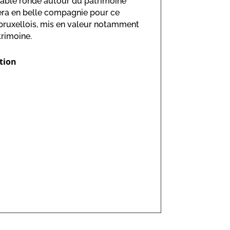
 table ronde autour du patrimoine
sera en belle compagnie pour ce
 bruxellois, mis en valeur notamment
trimoine.
ation